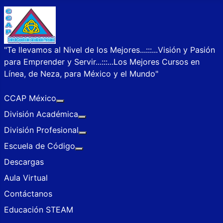
"Te llevamos al Nivel de los Mejores...:::...Visión y Pasión
para Emprender y Servir...:::...Los Mejores Cursos en
Línea, de Neza, para México y el Mundo"
CCAP México
Más acerca de: CCAP México
División Académica
Más acerca de: División Académica
División Profesional
Más acerca de: División Profesional
Escuela de Código
Más acerca de: Escuela de Código
Descargas
Aula Virtual
Contáctanos
Educación STEAM