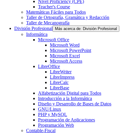
Nivel Proficiency (CPE)
Teacher's Course
Matemáticas Fáciles para Todos
Taller de Ortografía, Gramática y Redacción
Taller de Mecanografía
División Profesional
Más acerca de: División Profesional
Informática
Microsoft Office
Microsoft Word
Microsoft PowerPoint
Microsoft Excel
Microsoft Access
LibreOffice
LibreWriter
LibreImpress
LibreCalc
LibreBase
Alfabetización Digital para Todos
Introducción a la Informática
Diseño y Desarrollo de Bases de Datos
GNU/Linux
PHP y MySQL
Programación de Aplicaciones
Programación Web
Contable-Fiscal