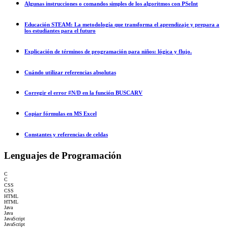
Algunas instrucciones o comandos simples de los algoritmos con PSeInt
Educación STEAM: La metodología que transforma el aprendizaje y prepara a
los estudiantes para el futuro
Explicación de términos de programación para niños: lógica y flujo.
Cuándo utilizar referencias absolutas
Corregir el error #N/D en la función BUSCARV
Copiar fórmulas en MS Excel
Constantes y referencias de celdas
Lenguajes de Programación
C
C
CSS
CSS
HTML
HTML
Java
Java
JavaScript
JavaScript