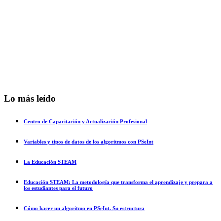
Lo más leído
Centro de Capacitación y Actualización Profesional
Variables y tipos de datos de los algoritmos con PSeInt
La Educación STEAM
Educación STEAM: La metodología que transforma el aprendizaje y prepara a
los estudiantes para el futuro
Cómo hacer un algoritmo en PSeInt. Su estructura