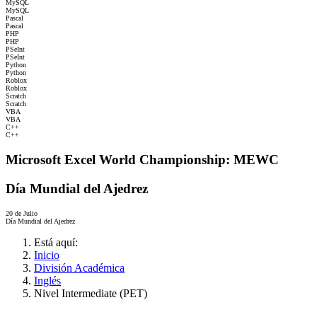
MySQL
MySQL
Pascal
Pascal
PHP
PHP
PSeInt
PSeInt
Python
Python
Roblox
Roblox
Scratch
Scratch
VBA
VBA
C++
C++
Microsoft Excel World Championship: MEWC
Día Mundial del Ajedrez
20 de Julio
Día Mundial del Ajedrez
Está aquí:
Inicio
División Académica
Inglés
Nivel Intermediate (PET)